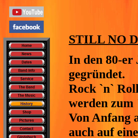
STILL NO 
In den 80-er
gegründet.
Rock `n` Rol
werden zum "
Von Anfang a
auch auf ein