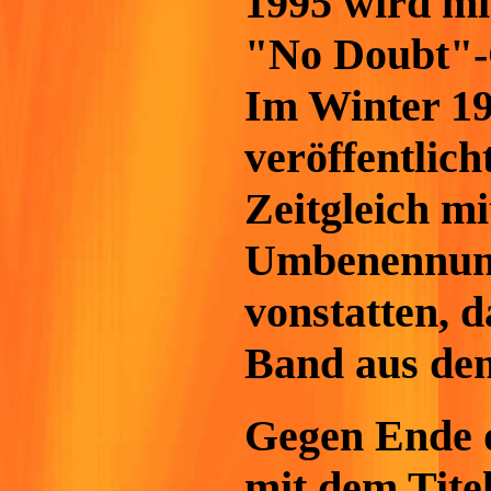
1995 wird m
"No Doubt"-
Im Winter 1
veröffentlicht
Zeitgleich m
Umbenennung
vonstatten, 
Band aus den
Gegen Ende d
mit dem Tite