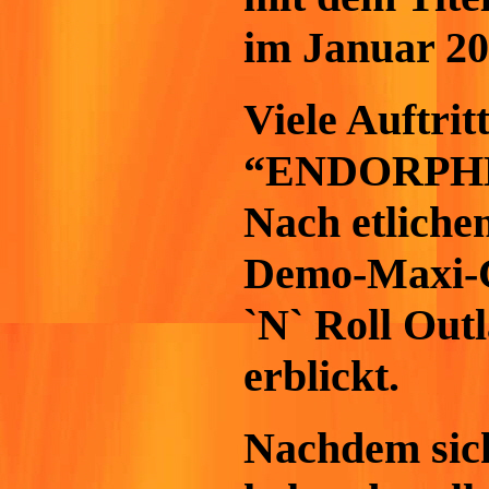
im Januar 20
Viele Auftri
“ENDORPHE
Nach etliche
Demo-Maxi-CD
`N` Roll Out
erblickt.
Nachdem sich