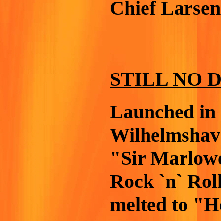
Chief Larsen
STILL NO 
Launched in 
Wilhelmshave
"Sir Marlowe
Rock `n` Rol
melted to "He