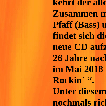
kehrt der al
Zusammen mi
Pfaff (Bass)
findet sich d
neue CD auf
26 Jahre nac
im Mai 2018 
Rockin` “.
Unter diese
nochmals ric